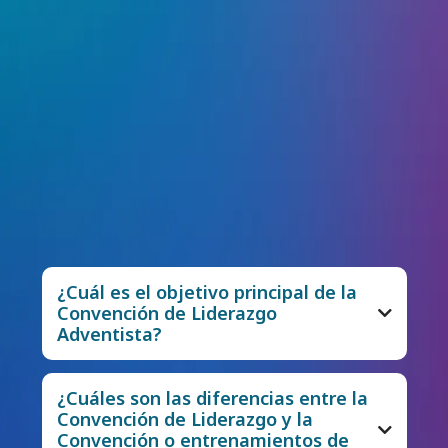
Mientras nos preparamos para este evento
transformador, entendemos que es posible
que usted tenga preguntas sobre qué
esperar y cómo esta convención de
liderazgo puede beneficiarle. En esta sesión
exclusiva de preguntas y respuestas,
nuestro objetivo es responder a todas sus
inquietudes y explicar el origen, la historia y
el propósito de la Convención de Liderazgo
Adventista.
¿Cuál es el objetivo principal de la
Convención de Liderazgo
Adventista?
¿Cuáles son las diferencias entre la
Convención de Liderazgo y la
Convención o entrenamientos de