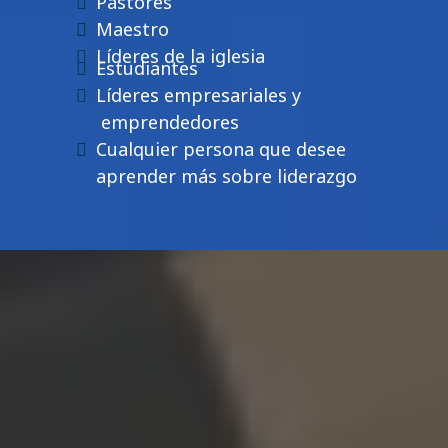
Pastores
Maestro
Líderes de la iglesia
Estudiantes
Líderes empresariales y
emprendedores
Cualquier persona que desee
aprender más sobre liderazgo
Fortalezca Liderazgo
Dios te ha llamado a liderar, a guiar a otros
hacia Su propósito y a ser un faro de
esperanza en un mundo que tanto lo
necesita. En tiempos como estos,