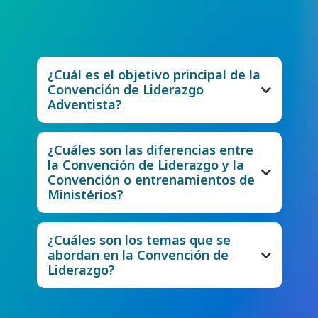
inquietudes y explicar el origen, la historia y
el propósito de la Convención de Liderazgo
Adventista.
¿Cuál es el objetivo principal de la
Convención de Liderazgo
Adventista?
¿Cuáles son las diferencias entre
la Convención de Liderazgo y la
Convención o entrenamientos de
Ministérios?
Las convenciones o entrenamientos
de ministerios
¿Cuáles son los temas que se
abordan en la Convención de
Liderazgo?
La Convención de Liderazgo aborda
temas enfocados en el desarrollo