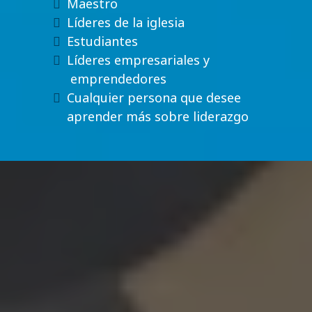
Maestro
Líderes de la iglesia
Estudiantes
Líderes empresariales y
emprendedores
Cualquier persona que desee
aprender más sobre liderazgo
Fortalezca Liderazgo
Dios te ha llamado a liderar, a guiar a otros
hacia Su propósito y a ser un faro de
esperanza en un mundo que tanto lo
necesita. En tiempos como estos,
necesitamos líderes llenos del Espíritu Santo